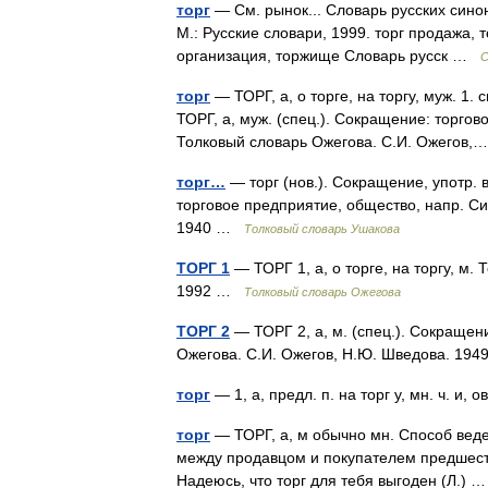
торг
— См. рынок... Словарь русских сино
М.: Русские словари, 1999. торг продажа, 
организация, торжище Словарь русск …
С
торг
— ТОРГ, а, о торге, на торгу, муж. 1. см
ТОРГ, а, муж. (спец.). Сокращение: торговое
Толковый словарь Ожегова. С.И. Ожегов
торг…
— торг (нов.). Сокращение, употр. в
торговое предприятие, общество, напр. Си
1940 …
Толковый словарь Ушакова
ТОРГ 1
— ТОРГ 1, а, о торге, на торгу, м.
1992 …
Толковый словарь Ожегова
ТОРГ 2
— ТОРГ 2, а, м. (спец.). Сокращен
Ожегова. С.И. Ожегов, Н.Ю. Шведова. 19
торг
— 1, а, предл. п. на торг у, мн. ч. и,
торг
— ТОРГ, а, м обычно мн. Способ веде
между продавцом и покупателем предшеств
Надеюсь, что торг для тебя выгоден (Л.)