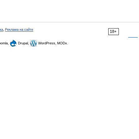
ка
,
Реклама на сайте
18+
omla,
Drupal,
WordPress, MODx.