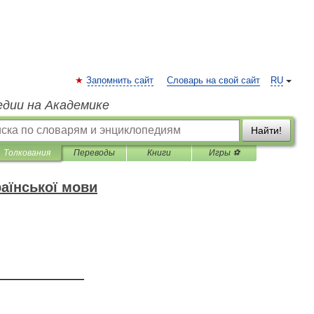
Запомнить сайт
Словарь на свой сайт
RU
едии на Академике
Найти!
Толкования
Переводы
Книги
Игры ⚽
аїнської мови
—————————