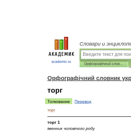
Словари и энциклоп
academic.ru
Орфографічний словник української мови
Орфографічний словник укр
торг
Толкование
Перевод
торг
————————————————————
торг
1
і
менник
чолов
і
чого
роду