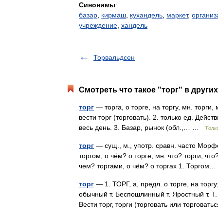
Синонимы
:
базар
,
кирмаш
,
кухандель
,
маркет
,
организ
учреждение
,
хандель
Торвальдсен
Смотреть что такое "торг" в други
торг
— торга, о торге, на торгу, мн. торги, 
вести торг (торговать). 2. только ед. Дейст
весь день. 3. Базар, рынок (обл.,… …
Толк
торг
— сущ., м., употр. сравн. часто Морфол
торгом, о чём? о торге; мн. что? торги, что?
чем? торгами, о чём? о торгах 1. Торго
торг
— 1. ТОРГ, а, предл. о торге, на торгу;
обычный т. Беспошлинный т. Яростный т. Т. 
Вести торг, торги (торговать или торговат