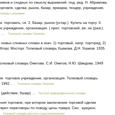
нимов и сходных по смыслу выражений. под. ред. Н. Абрамова,
торговля, сделка; рынок, базар, ярмарка; тендер, учреждение,
ловарь синонимов
. торговать, ся. 2. Базар, рынок (устар.). Купить на торгу. II.
 учреждение, организация. | прил. торговский, ая, ое (разг.).
,… …
Толковый словарь Ожегова
 новых сложных словах в знач. 1) торговый, напр. торгпред; 2)
бторг, Мосторг. Толковый словарь Ушакова. Д.Н. Ушаков. 1935
 Толковый словарь Ожегова. С.И. Ожегов, Н.Ю. Шведова. 1949
ие: торговое учреждение, организация. Толковый словарь
49 1992 …
Толковый словарь Ожегова
 ов (действие; базар) …
Русский орфографический словарь
ния торговли, при котором заключению торговой сделки
уют переговоры по поводу цены товара; Син.: аукцион.
 …
Толковый словарь русских существительных