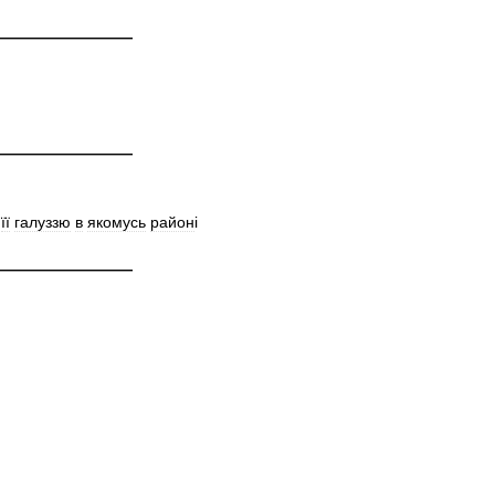
—————————
—————————
її
галуззю
в
якомусь
район
і
—————————