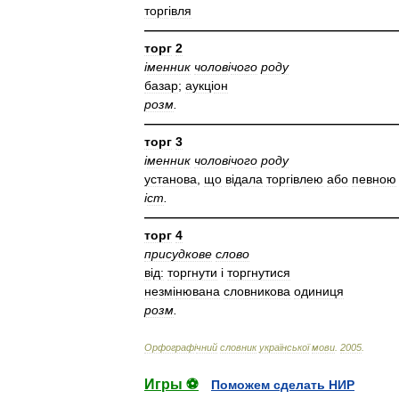
торг
і
вля
————————————————————
торг
2
і
менник
чолов
і
чого
роду
базар
;
аукц
і
он
розм
.
————————————————————
торг
3
і
менник
чолов
і
чого
роду
установа
,
що
в
і
дала
торг
і
влею
або
певною
і
ст
.
————————————————————
торг
4
присудкове
слово
в
і
д:
торгнути
і
торгнутися
незм
і
нювана
словникова
одиниця
розм
.
Орфограф
і
чний
словник
української
мови
.
2005
.
Игры ⚽
Поможем сделать НИР