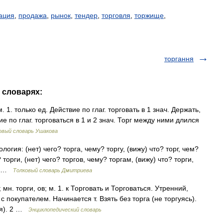
ация
,
продажа
,
рынок
,
тендер
,
торговля
,
торжище
,
торгання
х словарях:
м. 1. только ед. Действие по глаг. торговать в 1 знач. Держать,
вие по глаг. торговаться в 1 и 2 знач. Торг между ними длился
овый словарь Ушакова
огия: (нет) чего? торга, чему? торгу, (вижу) что? торг, чем?
 торги, (нет) чего? торгов, чему? торгам, (вижу) что? торги,
м… …
Толковый словарь Дмитриева
 мн. торги, ов; м. 1. к Торговать и Торговаться. Утренний,
с покупателем. Начинается т. Взять без торга (не торгуясь).
ься). 2 …
Энциклопедический словарь